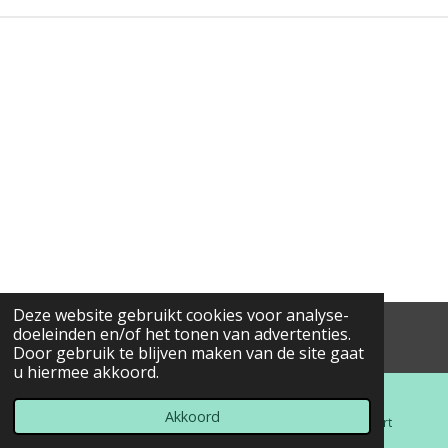
Deze website gebruikt cookies voor analyse-
doeleinden en/of het tonen van advertenties.
© 2015 - 2017 Gerstekot
.be
Door gebruik te blijven maken van de site gaat
u hiermee akkoord.
Akkoord
E-mailadres
Telefoonnummer
Kaart